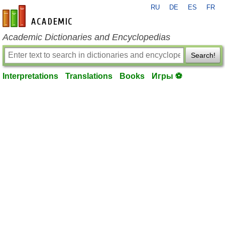
RU
DE
ES
FR
en-academic.com
Academic Dictionaries and Encyclopedias
Search!
Interpretations
Translations
Books
Игры ⚽