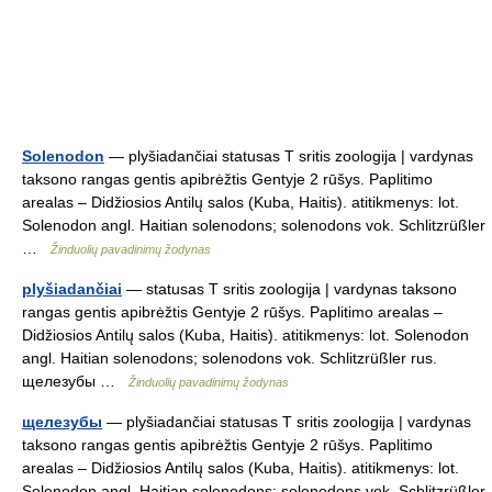
Solenodon
— plyšiadančiai statusas T sritis zoologija | vardynas
taksono rangas gentis apibrėžtis Gentyje 2 rūšys. Paplitimo
arealas – Didžiosios Antilų salos (Kuba, Haitis). atitikmenys: lot.
Solenodon angl. Haitian solenodons; solenodons vok. Schlitzrüßler
…
Žinduolių pavadinimų žodynas
plyšiadančiai
— statusas T sritis zoologija | vardynas taksono
rangas gentis apibrėžtis Gentyje 2 rūšys. Paplitimo arealas –
Didžiosios Antilų salos (Kuba, Haitis). atitikmenys: lot. Solenodon
angl. Haitian solenodons; solenodons vok. Schlitzrüßler rus.
щелезубы …
Žinduolių pavadinimų žodynas
щелезубы
— plyšiadančiai statusas T sritis zoologija | vardynas
taksono rangas gentis apibrėžtis Gentyje 2 rūšys. Paplitimo
arealas – Didžiosios Antilų salos (Kuba, Haitis). atitikmenys: lot.
Solenodon angl. Haitian solenodons; solenodons vok. Schlitzrüßler