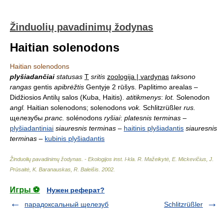
Žinduolių pavadinimų žodynas
Haitian solenodons
Haitian solenodons
plyšiadančiai
statusas
T
sritis
zoologija | vardynas
taksono
rangas
gentis
apibrėžtis
Gentyje 2 rūšys. Paplitimo arealas –
Didžiosios Antilų salos (Kuba, Haitis).
atitikmenys
:
lot.
Solenodon
angl.
Haitian solenodons; solenodons
vok.
Schlitzrüßler
rus.
щелезубы
pranc.
solénodons
ryšiai
:
platesnis terminas
–
plyšiadantiniai
siauresnis terminas
–
haitinis plyšiadantis
siauresnis
terminas
–
kubinis plyšiadantis
Žinduolių pavadinimų žodynas. - Ekologijos inst. l-kla
.
R. Mažeikytė, E. Mickevičius, J.
Prūsaitė, K. Baranauskas, R. Baleišis
.
2002
.
Игры ⚽
Нужен реферат?
парадоксальный щелезуб
Schlitzrüßler