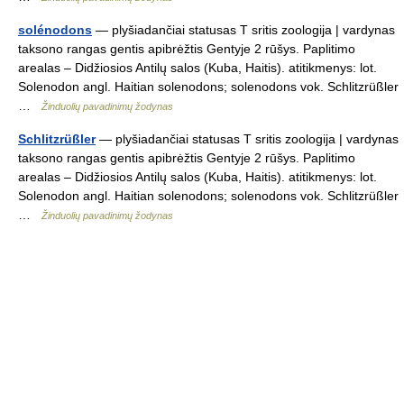
solénodons
— plyšiadančiai statusas T sritis zoologija | vardynas
taksono rangas gentis apibrėžtis Gentyje 2 rūšys. Paplitimo
arealas – Didžiosios Antilų salos (Kuba, Haitis). atitikmenys: lot.
Solenodon angl. Haitian solenodons; solenodons vok. Schlitzrüßler
…
Žinduolių pavadinimų žodynas
Schlitzrüßler
— plyšiadančiai statusas T sritis zoologija | vardynas
taksono rangas gentis apibrėžtis Gentyje 2 rūšys. Paplitimo
arealas – Didžiosios Antilų salos (Kuba, Haitis). atitikmenys: lot.
Solenodon angl. Haitian solenodons; solenodons vok. Schlitzrüßler
…
Žinduolių pavadinimų žodynas